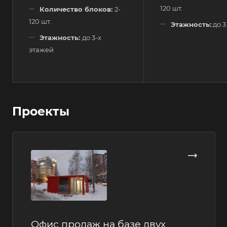
120 шт.
Количество блоков:
2-
120 шт.
Этажность:
до 3
Этажность:
до 3-х
этажей
Проекты
Офис продаж на базе двух