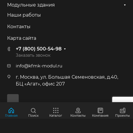
+7 (800) 500-54-98
Модульные здания
Наши работы
г. Калининград, ул. Камская, 82
Контакты
+7 (800) 500-54-98
Карта сайта
г. Иркутск, ул. 2-я Батарейная, 53
+7 (800) 500-54-98
+7 (800) 500-54-98
Заказать звонок
info@kfmk-modul.ru
г. Москва, Большая Семёновская ул.,
г. Москва, ул. Большая Семеновская, д.40,
40
БЦ «Агат», офис 207
+7 (495) 646-87-53
+7 (800) 500-54-98
г. Краснознаменск, Индустриальная,
Главная
Поиск
Каталог
Контакты
Компания
Проекты
д.3
© 2012-2026 ООО "КФМК"
+7 (800) 500-54-98
Политика конфиденциальности