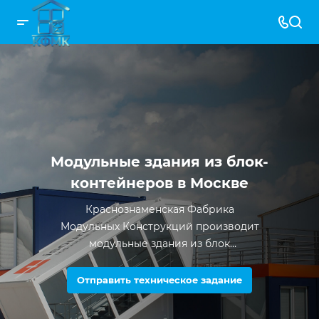
Модульные здания из блок-
контейнеров в Москве
Краснознаменская Фабрика
Модульных Конструкций производит
модульные здания из блок
контейнеров с 2012 года. За все время
существования компании было
Отправить техническое задание
произведено более 5000 единиц
продукции.