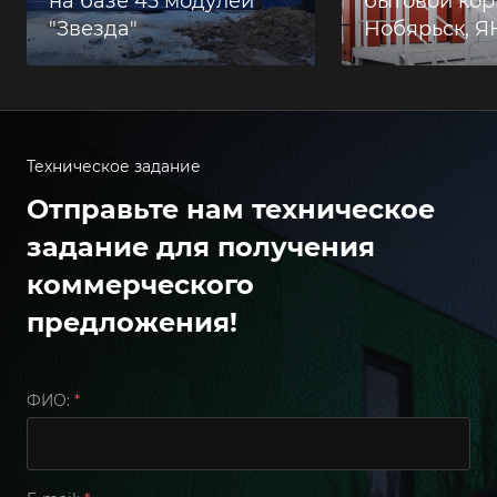
на базе 45 модулей
бытовой корп
"Звезда"
Нобярьск, 
Техническое задание
Отправьте нам техническое
задание для получения
коммерческого
предложения!
ФИО:
*