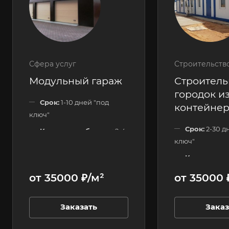
Сфера услуг
Строительств
Модульный гараж
Строител
городок из
Срок:
1-10 дней "под
контейне
ключ"
Срок:
2-30 д
Количество блоков:
2-4
ключ"
шт.
Количество
Этажность:
1 этажные
120 шт.
от 35000 ₽/м²
от 35000 
Этажность:
Заказать
Заказ